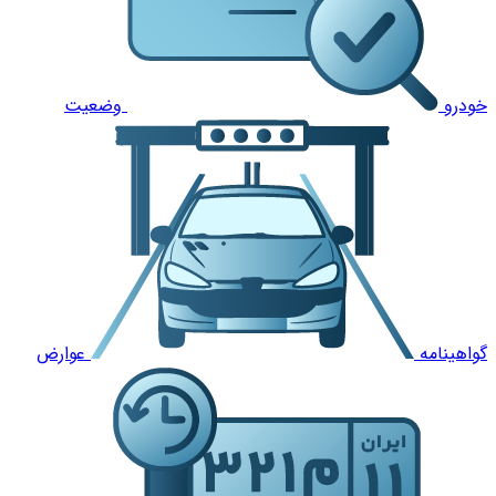
خودرو
وضعیت
گواهینامه
عوارض