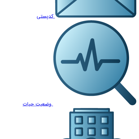
کدپستی
وضعیت حیات