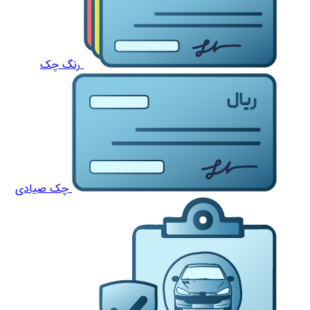
رنگ چک
چک صیادی