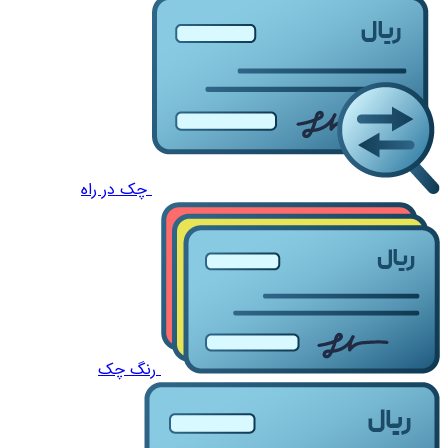
چک در راه
رنگ چک