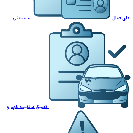
های فعال
نمره منفی
تطبیق مالکیت خودرو