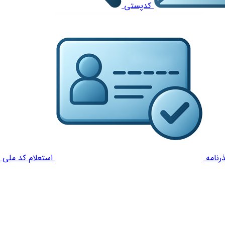
کدپستی
رنامه
استعلام کد ملی