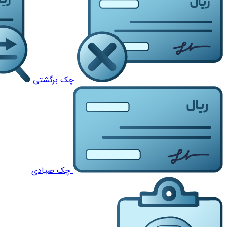
چک برگشتی
چک صیادی