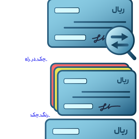
چک در راه
رنگ چک