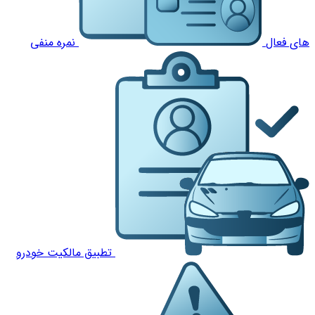
های فعال
نمره منفی
تطبیق مالکیت خودرو