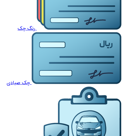
رنگ چک
چک صیادی