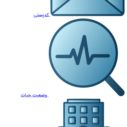
کدپستی
وضعیت حیات