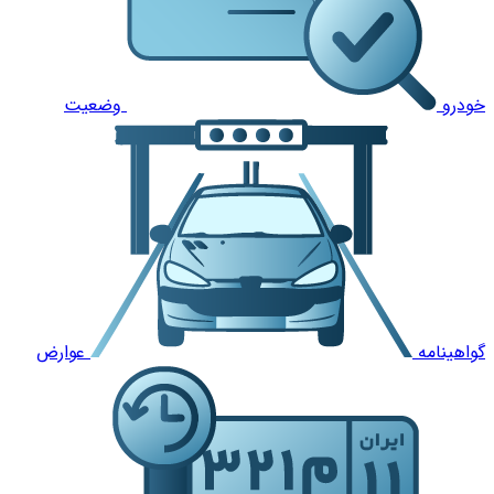
خودرو
وضعیت
گواهینامه
عوارض