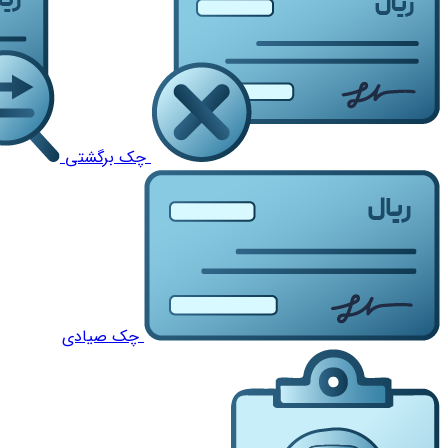
چک برگشتی
چک صیادی