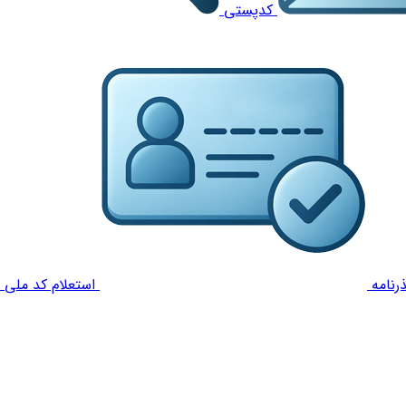
کدپستی
رنامه
استعلام کد ملی