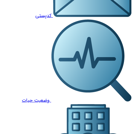
کدپستی
وضعیت حیات