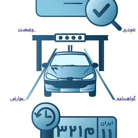
خودرو
وضعیت
گواهینامه
عوارض