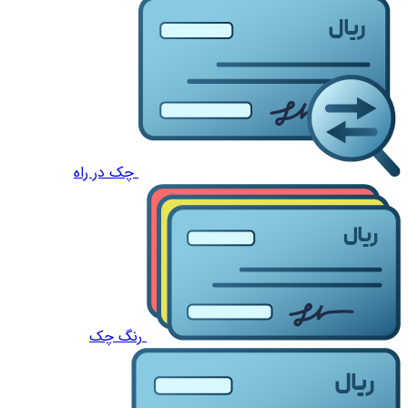
چک در راه
رنگ چک