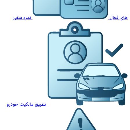
های فعال
نمره منفی
تطبیق مالکیت خودرو