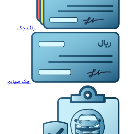
رنگ چک
چک صیادی