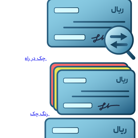
چک در راه
رنگ چک