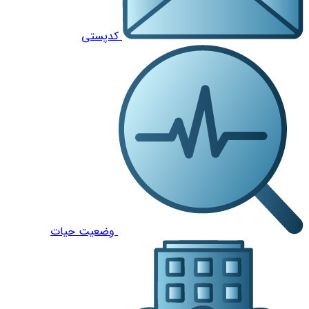
کدپستی
وضعیت حیات