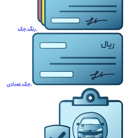
رنگ چک
چک صیادی