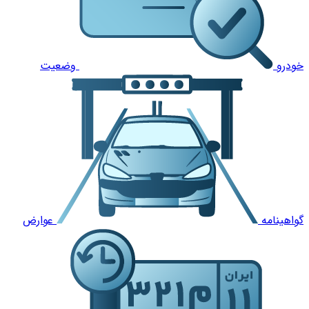
خودرو
وضعیت
گواهینامه
عوارض