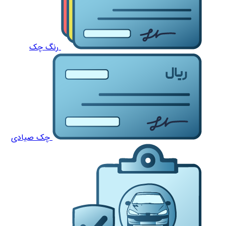
رنگ چک
چک صیادی