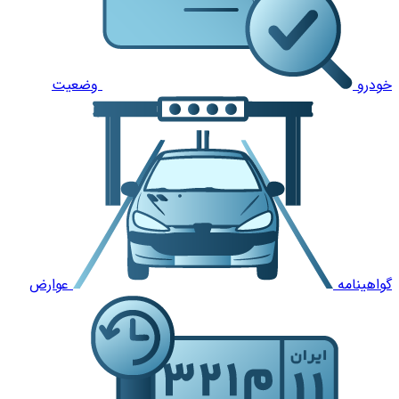
خودرو
وضعیت
گواهینامه
عوارض