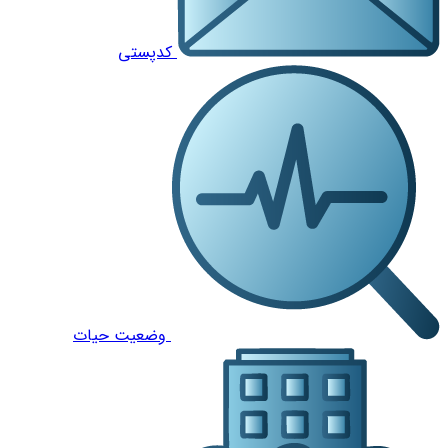
کدپستی
وضعیت حیات