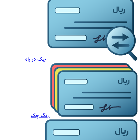
چک در راه
رنگ چک