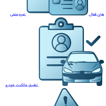
های فعال
نمره منفی
تطبیق مالکیت خودرو