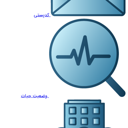
کدپستی
وضعیت حیات