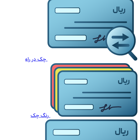
چک در راه
رنگ چک