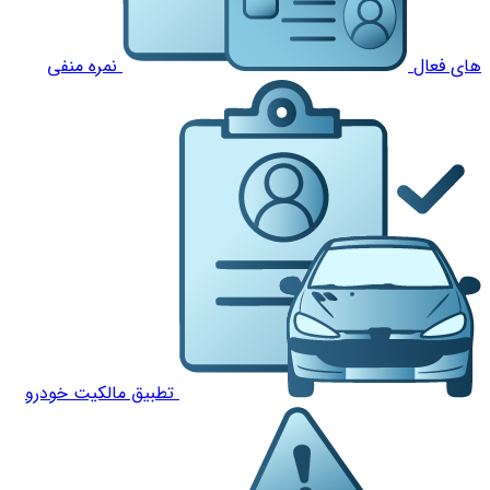
های فعال
نمره منفی
تطبیق مالکیت خودرو