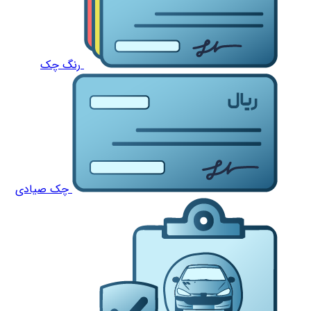
رنگ چک
چک صیادی