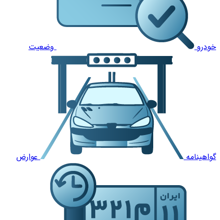
خودرو
وضعیت
گواهینامه
عوارض