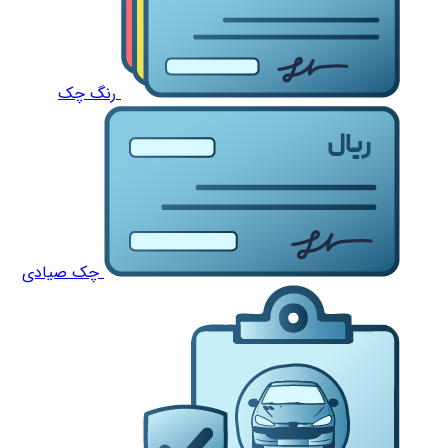
رنگ چک
چک صیادی