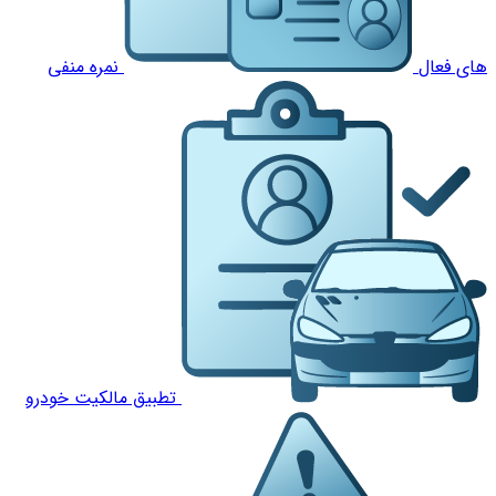
های فعال
نمره منفی
تطبیق مالکیت خودرو