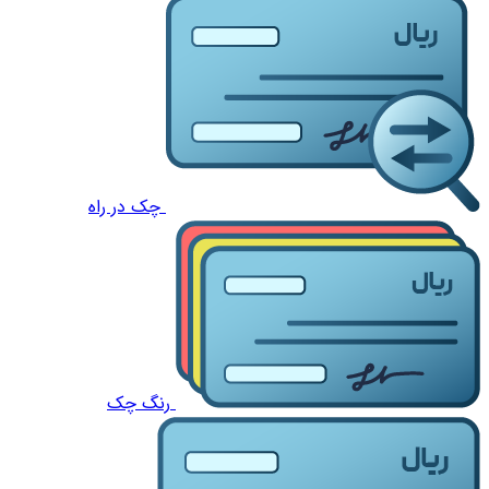
چک در راه
رنگ چک