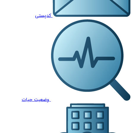
کدپستی
وضعیت حیات