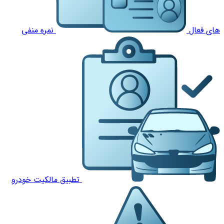
های فعال
نمره منفی
تطبیق مالکیت خودرو