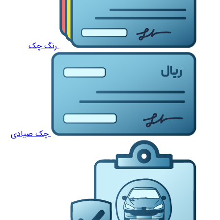
رنگ چک
چک صیادی