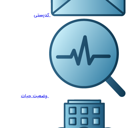
کدپستی
وضعیت حیات