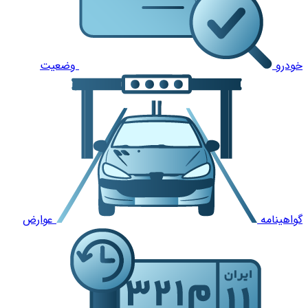
خودرو
وضعیت
گواهینامه
عوارض