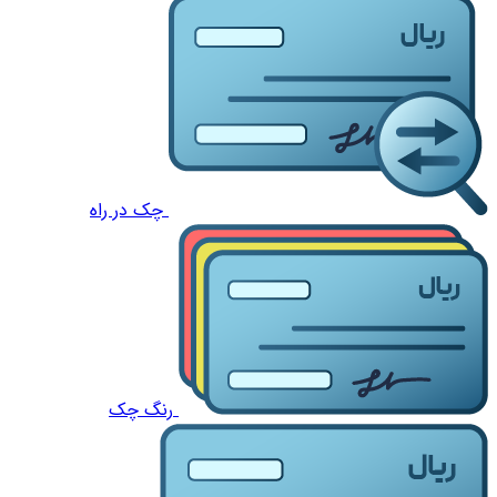
چک در راه
رنگ چک