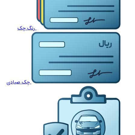
رنگ چک
چک صیادی