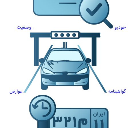
خودرو
وضعیت
گواهینامه
عوارض