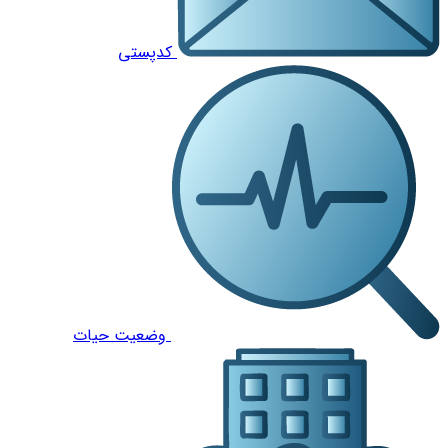
کدپستی
وضعیت حیات