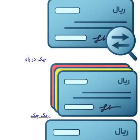
چک در راه
رنگ چک