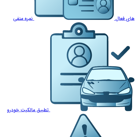
های فعال
نمره منفی
تطبیق مالکیت خودرو